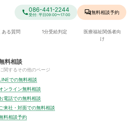
086-441-2244
call
forum
無料相談
予約
受付: 平日09:00〜17:00
くある質問
1分受給判定
医療福祉関係者向
け
無料相談
に関するその他のページ
LINEでの無料相談
オンライン無料相談
お電話での無料相談
ご来社・対面での無料相談
無料相談予約