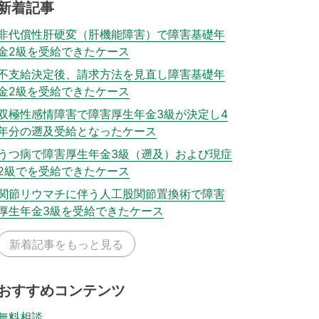
新着記事
非代償性肝硬変（肝機能障害）で障害基礎年
金2級を受給できたケース
不支給決定後、請求方法を見直し障害基礎年
金2級を受給できたケース
双極性感情障害で障害厚生年金3級が決定し4
年分の遡及受給となったケース
うつ病で障害厚生年金3級（遡及）および現症
2級でを受給できたケース
関節リウマチに伴う人工股関節置換術で障害
厚生年金3級を受給できたケース
新着記事をもっと見る
おすすめコンテンツ
無料相談