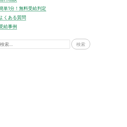
簡単1分！無料受給判定
よくある質問
受給事例
検
索: