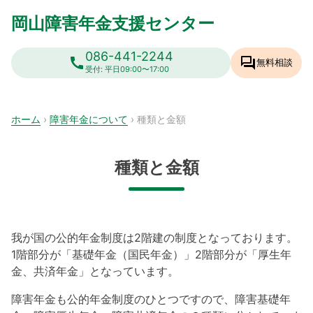
Skip
岡山障害年金支援センター
to
content
086-441-2244
call
forum
無料相談
受付: 平日09:00〜17:00
ホーム
›
障害年金について
›
種類と金額
種類と金額
我が国の公的年金制度は2階建の制度となっております。
1階部分が「基礎年金（国民年金）」2階部分が「厚生年
金、共済年金」となっています。
障害年金も公的年金制度のひとつですので、障害基礎年