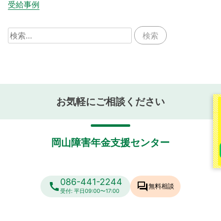
受給事例
検
索:
お気軽にご相談ください
岡山障害年金支援センター
086-441-2244
call
forum
無料相談
受付: 平日09:00〜17:00