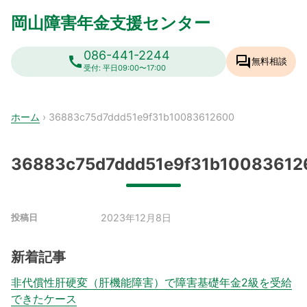
Skip
岡山障害年金支援センター
to
content
086-441-2244
call
forum
無料相談
受付: 平日09:00〜17:00
ホーム
›
36883c75d7ddd51e9f31b10083612600
36883c75d7ddd51e9f31b10083612
2023年12月8日
投稿日
新着記事
非代償性肝硬変（肝機能障害）で障害基礎年金2級を受給
できたケース