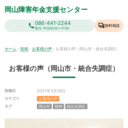
Skip
岡山障害年金支援センター
to
content
086-441-2244
call
forum
無料相談
受付: 平日09:00〜17:00
ホーム
›
投稿
›
お客様の声
›
お客様の声（岡山市・統合失調症）
お客様の声（岡山市・統合失調症）
2021年3月18日
投稿日
カテゴリ
お客様の声
タグ
岡山市
精神
統合失調症