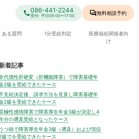
086-441-2244
call
forum
無料相談
予約
受付: 平日09:00〜17:00
くある質問
1分受給判定
医療福祉関係者向
け
新着記事
非代償性肝硬変（肝機能障害）で障害基礎年
金2級を受給できたケース
不支給決定後、請求方法を見直し障害基礎年
金2級を受給できたケース
双極性感情障害で障害厚生年金3級が決定し4
年分の遡及受給となったケース
うつ病で障害厚生年金3級（遡及）および現症
2級でを受給できたケース