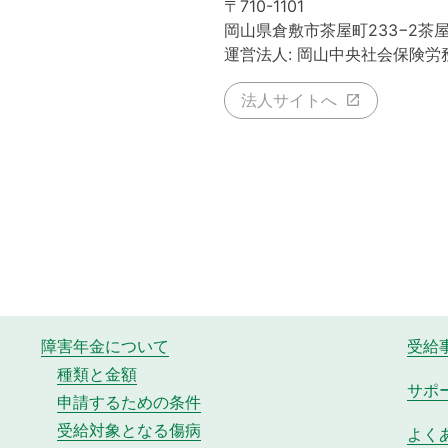
〒710-1101
岡山県倉敷市茶屋町233−2茶
運営法人: 岡山中央社会保険労
法人サイトへ
障害年金について
受給
種類と金額
サポ
申請するための条件
受給対象となる傷病
よく