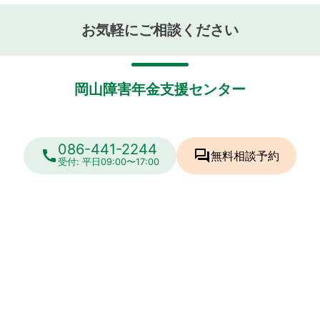
お気軽にご相談ください
岡山障害年金支援センター
086-441-2244
call
forum
無料相談
予約
受付: 平日09:00〜17:00