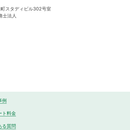
屋町スタディビル302号室
務士法人
事例
ート料金
ある質問