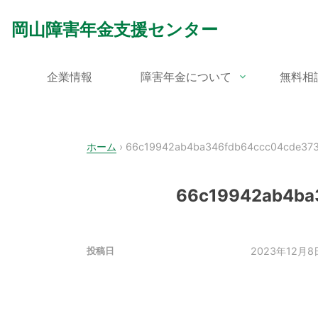
Skip
to
岡山障害年金支援センター
content
企業情報
障害年金について
無料相
ホーム
›
66c19942ab4ba346fdb64ccc04cde373
66c19942ab4ba
2023年12月8
投稿日