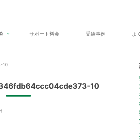
談
サポート料金
受給事例
よ
-10
346fdb64ccc04cde373-10
日