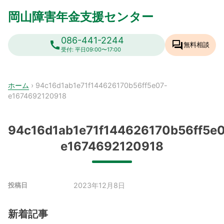
Skip
岡山障害年金支援センター
to
content
086-441-2244
call
forum
無料相談
受付: 平日09:00〜17:00
ホーム
›
94c16d1ab1e71f144626170b56ff5e07-
e1674692120918
94c16d1ab1e71f144626170b56ff5e
e1674692120918
2023年12月8日
投稿日
新着記事