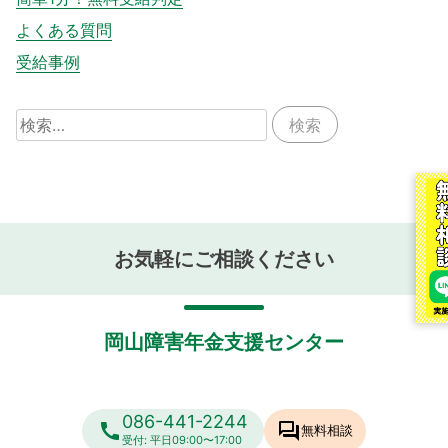
よくある質問
受給事例
検
索:
お気軽にご相談ください
岡山障害年金支援センター
086-441-2244
call
forum
無料相談
受付: 平日09:00〜17:00