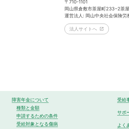
〒710-1101
岡山県倉敷市茶屋町233−2茶
運営法人: 岡山中央社会保険労
法人サイトへ
障害年金について
受給
種類と金額
サポ
申請するための条件
受給対象となる傷病
よく