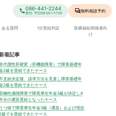
086-441-2244
call
forum
無料相談
予約
受付: 平日09:00〜17:00
くある質問
1分受給判定
医療福祉関係者向
け
新着記事
非代償性肝硬変（肝機能障害）で障害基礎年
金2級を受給できたケース
不支給決定後、請求方法を見直し障害基礎年
金2級を受給できたケース
双極性感情障害で障害厚生年金3級が決定し4
年分の遡及受給となったケース
うつ病で障害厚生年金3級（遡及）および現症
2級でを受給できたケース