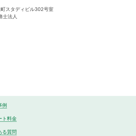
屋町スタディビル302号室
務士法人
事例
ート料金
ある質問