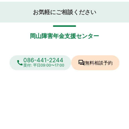
お気軽にご相談ください
岡山障害年金支援センター
086-441-2244
call
forum
無料相談
予約
受付: 平日09:00〜17:00