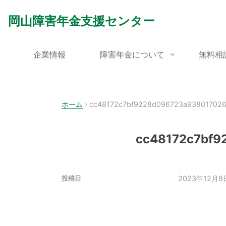
Skip
to
岡山障害年金支援センター
content
企業情報
障害年金について
無料相
ホーム
›
cc48172c7bf9228d096723a93801702
cc48172c7bf9
2023年12月8
投稿日