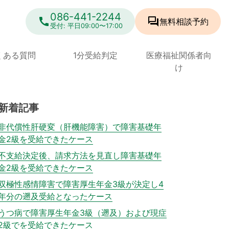
086-441-2244
call
forum
無料相談
予約
受付: 平日09:00〜17:00
くある質問
1分受給判定
医療福祉関係者向
け
新着記事
非代償性肝硬変（肝機能障害）で障害基礎年
金2級を受給できたケース
不支給決定後、請求方法を見直し障害基礎年
金2級を受給できたケース
双極性感情障害で障害厚生年金3級が決定し4
年分の遡及受給となったケース
うつ病で障害厚生年金3級（遡及）および現症
2級でを受給できたケース