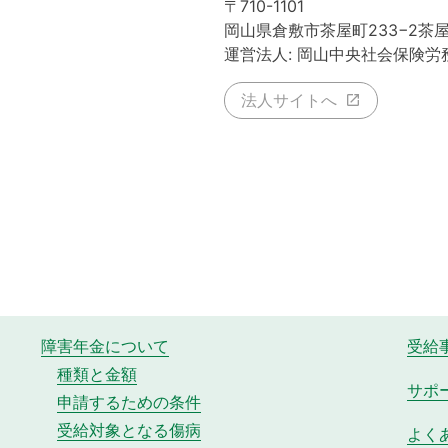
〒710-1101
岡山県倉敷市茶屋町233−2茶
運営法人: 岡山中央社会保険労
法人サイトへ
障害年金について
受給
種類と金額
サポ
申請するための条件
受給対象となる傷病
よく