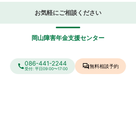
お気軽にご相談ください
岡山障害年金支援センター
086-441-2244
call
forum
無料相談
予約
受付: 平日09:00〜17:00