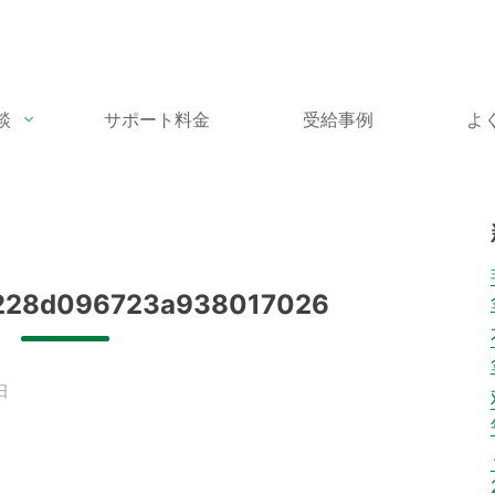
談
サポート料金
受給事例
よ
6
228d096723a938017026
日