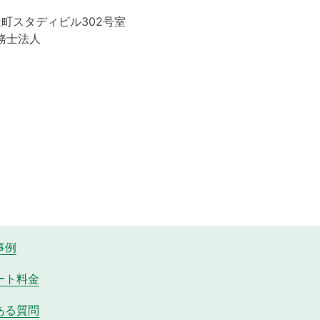
屋町スタディビル302号室
務士法人
事例
ート料金
ある質問