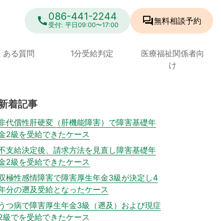
086-441-2244
call
forum
無料相談
予約
受付: 平日09:00〜17:00
くある質問
1分受給判定
医療福祉関係者向
け
新着記事
非代償性肝硬変（肝機能障害）で障害基礎年
金2級を受給できたケース
不支給決定後、請求方法を見直し障害基礎年
金2級を受給できたケース
双極性感情障害で障害厚生年金3級が決定し4
年分の遡及受給となったケース
うつ病で障害厚生年金3級（遡及）および現症
2級でを受給できたケース