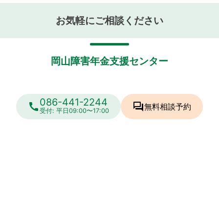
お気軽にご相談ください
岡山障害年金支援センター
086-441-2244
call
forum
無料相談
予約
受付: 平日09:00〜17:00