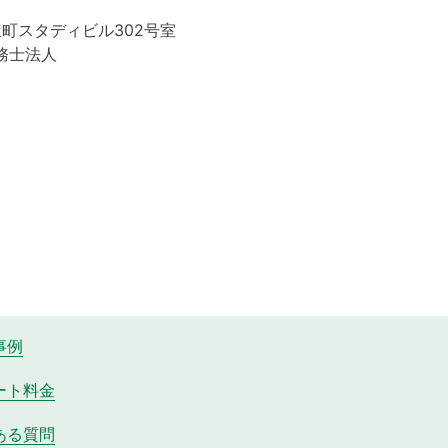
屋町スタディビル302号室
務士法人
事例
ート料金
ある質問