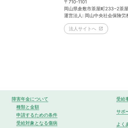
〒710-1101
岡山県倉敷市茶屋町233−2茶
運営法人: 岡山中央社会保険労
法人サイトへ
障害年金について
受給
種類と金額
サポ
申請するための条件
受給対象となる傷病
よく