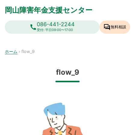
Skip
岡山障害年金支援センター
to
content
086-441-2244
call
forum
無料相談
受付: 平日09:00〜17:00
ホーム
›
flow_9
flow_9