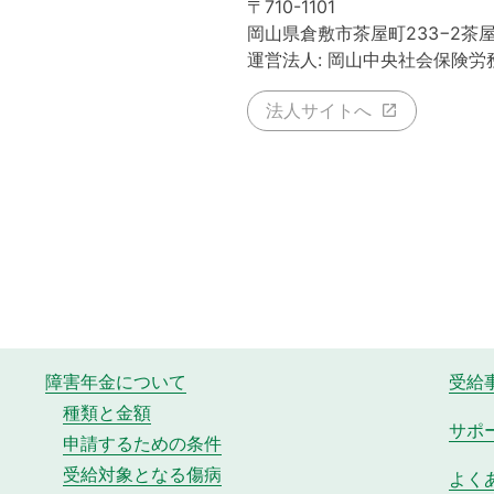
〒710-1101
岡山県倉敷市茶屋町233−2茶
運営法人: 岡山中央社会保険労
法人サイトへ
障害年金について
受給
種類と金額
サポ
申請するための条件
受給対象となる傷病
よく