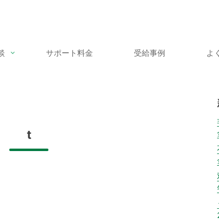
談
サポート料金
受給事例
よ
t