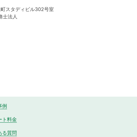
屋町スタディビル302号室
務士法人
事例
ート料金
ある質問