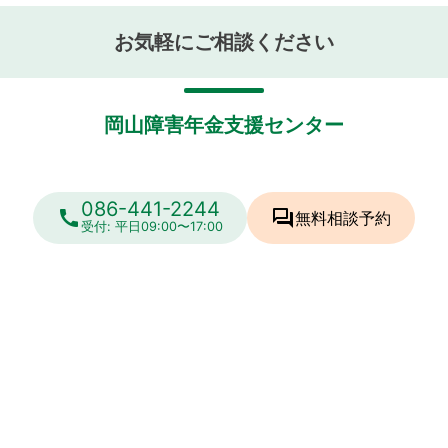
お気軽にご相談ください
岡山障害年金支援センター
086-441-2244
call
forum
無料相談
予約
受付: 平日09:00〜17:00