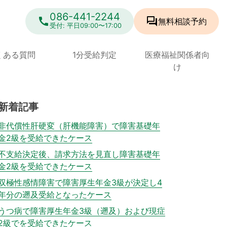
086-441-2244
call
forum
無料相談
予約
受付: 平日09:00〜17:00
くある質問
1分受給判定
医療福祉関係者向
け
新着記事
非代償性肝硬変（肝機能障害）で障害基礎年
金2級を受給できたケース
不支給決定後、請求方法を見直し障害基礎年
金2級を受給できたケース
双極性感情障害で障害厚生年金3級が決定し4
年分の遡及受給となったケース
うつ病で障害厚生年金3級（遡及）および現症
2級でを受給できたケース