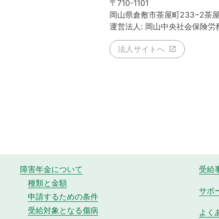
〒710-1101
岡山県倉敷市茶屋町233−2茶
運営法人: 岡山中央社会保険労
法人サイトへ
障害年金について
受給
種類と金額
サポ
申請するための条件
受給対象となる傷病
よく