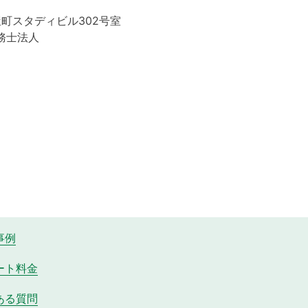
屋町スタディビル302号室
務士法人
事例
ート料金
ある質問