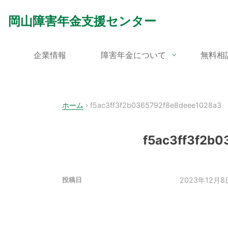
Skip
to
岡山障害年金支援センター
content
企業情報
障害年金について
無料相
ホーム
›
f5ac3ff3f2b0365792f8e8deee1028a3
f5ac3ff3f2b
2023年12月8
投稿日