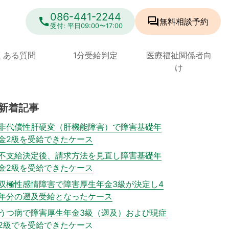
086-441-2244
call
forum
無料相談
予約
受付: 平日09:00〜17:00
くある質問
1分受給判定
医療福祉関係者向
け
新着記事
非代償性肝硬変（肝機能障害）で障害基礎年
金2級を受給できたケース
不支給決定後、請求方法を見直し障害基礎年
金2級を受給できたケース
双極性感情障害で障害厚生年金3級が決定し4
年分の遡及受給となったケース
うつ病で障害厚生年金3級（遡及）および現症
2級でを受給できたケース