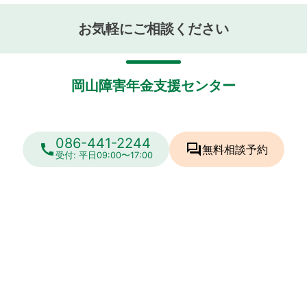
お気軽にご相談ください
岡山障害年金支援センター
086-441-2244
call
forum
無料相談
予約
受付: 平日09:00〜17:00