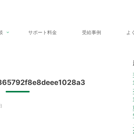
談
サポート料金
受給事例
よ
0365792f8e8deee1028a3
日