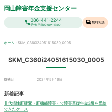
Skip
岡山障害年金支援センター
to
content
086-441-2244
call
forum
無料相談
受付: 平日09:00〜17:00
ホーム
›
SKM_C360i24051615030_0005
SKM_C360i24051615030_0005
2024年5月16日
投稿日
新着記事
非代償性肝硬変（肝機能障害）で障害基礎年金2級を受給
できたケース