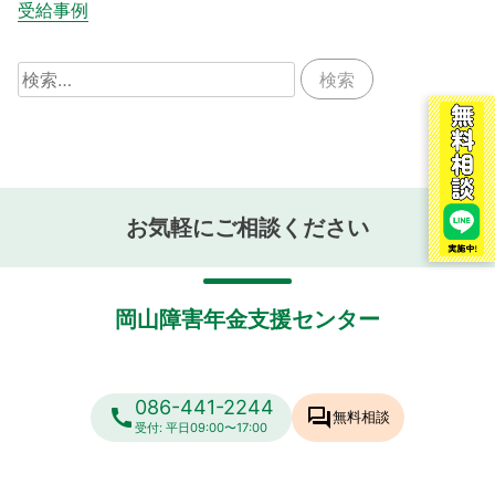
受給事例
検
索:
お気軽にご相談ください
岡山障害年金支援センター
086-441-2244
call
forum
無料相談
受付: 平日09:00〜17:00