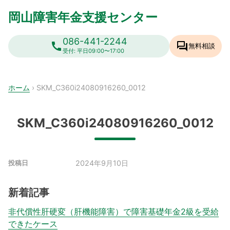
Skip
岡山障害年金支援センター
to
content
086-441-2244
call
forum
無料相談
受付: 平日09:00〜17:00
ホーム
›
SKM_C360i24080916260_0012
SKM_C360i24080916260_0012
2024年9月10日
投稿日
新着記事
非代償性肝硬変（肝機能障害）で障害基礎年金2級を受給
できたケース