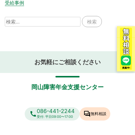
受給事例
検
索:
お気軽にご相談ください
岡山障害年金支援センター
086-441-2244
call
forum
無料相談
受付: 平日09:00〜17:00