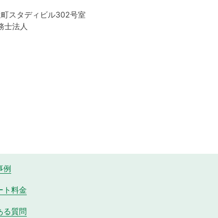
屋町スタディビル302号室
務士法人
事例
ート料金
ある質問