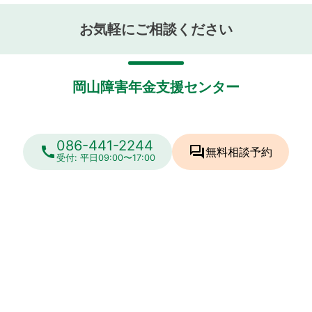
お気軽にご相談ください
岡山障害年金支援センター
086-441-2244
call
forum
無料相談
予約
受付: 平日09:00〜17:00