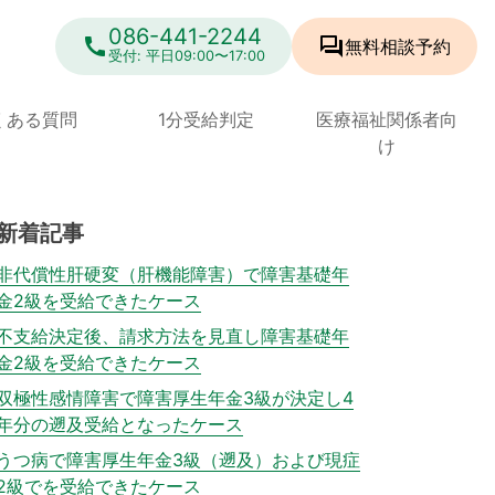
086-441-2244
call
forum
無料相談
予約
受付: 平日09:00〜17:00
くある質問
1分受給判定
医療福祉関係者向
け
新着記事
非代償性肝硬変（肝機能障害）で障害基礎年
金2級を受給できたケース
不支給決定後、請求方法を見直し障害基礎年
金2級を受給できたケース
双極性感情障害で障害厚生年金3級が決定し4
年分の遡及受給となったケース
うつ病で障害厚生年金3級（遡及）および現症
2級でを受給できたケース