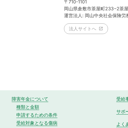
〒710-1101
岡山県倉敷市茶屋町233−2茶
運営法人: 岡山中央社会保険労
法人サイトへ
障害年金について
受給
種類と金額
サポ
申請するための条件
受給対象となる傷病
よく