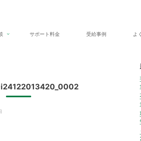
談
サポート料金
受給事例
よ
i24122013420_0002
日