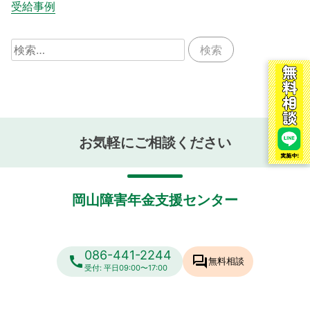
受給事例
検
索:
お気軽にご相談ください
岡山障害年金支援センター
086-441-2244
call
forum
無料相談
受付: 平日09:00〜17:00