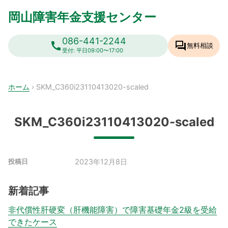
Skip
岡山障害年金支援センター
to
content
086-441-2244
call
forum
無料相談
受付: 平日09:00〜17:00
ホーム
›
SKM_C360i23110413020-scaled
SKM_C360i23110413020-scaled
2023年12月8日
投稿日
新着記事
非代償性肝硬変（肝機能障害）で障害基礎年金2級を受給
できたケース