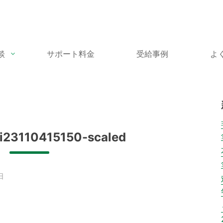
談
サポート料金
受給事例
よ
23110415150-scaled
日