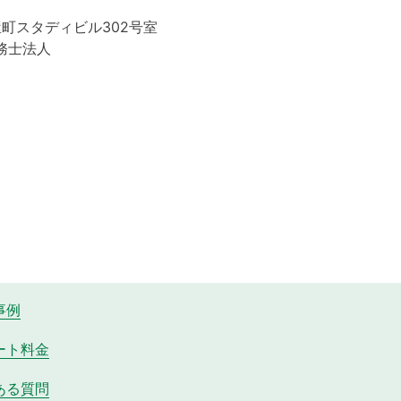
屋町スタディビル302号室
務士法人
事例
ート料金
ある質問