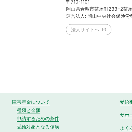
〒710-1101
岡山県倉敷市茶屋町233−2茶
運営法人: 岡山中央社会保険労
法人サイトへ
障害年金について
受給
種類と金額
サポ
申請するための条件
受給対象となる傷病
よく