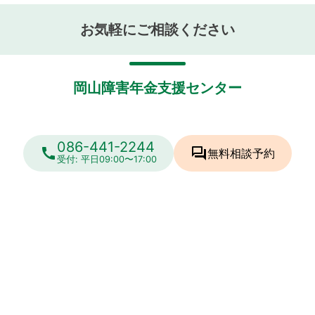
お気軽にご相談ください
岡山障害年金支援センター
086-441-2244
call
forum
無料相談
予約
受付: 平日09:00〜17:00