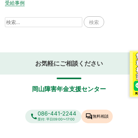
受給事例
検
索:
お気軽にご相談ください
岡山障害年金支援センター
086-441-2244
call
forum
無料相談
受付: 平日09:00〜17:00