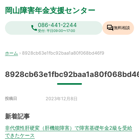
Skip
岡山障害年金支援センター
to
content
086-441-2244
call
forum
無料相談
受付: 平日09:00〜17:00
ホーム
›
8928cb63e1fbc92baa1a80f068bd46f9
8928cb63e1fbc92baa1a80f068bd4
2023年12月8日
投稿日
新着記事
非代償性肝硬変（肝機能障害）で障害基礎年金2級を受給
できたケース