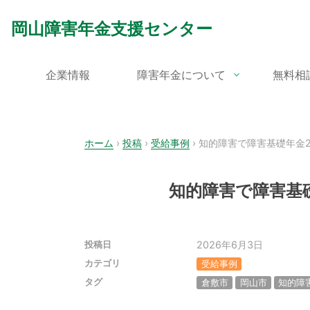
Skip
to
岡山障害年金支援センター
content
企業情報
障害年金について
無料相
ホーム
›
投稿
›
受給事例
›
知的障害で障害基礎年金
知的障害で障害基
2026年6月3日
投稿日
カテゴリ
受給事例
タグ
倉敷市
岡山市
知的障