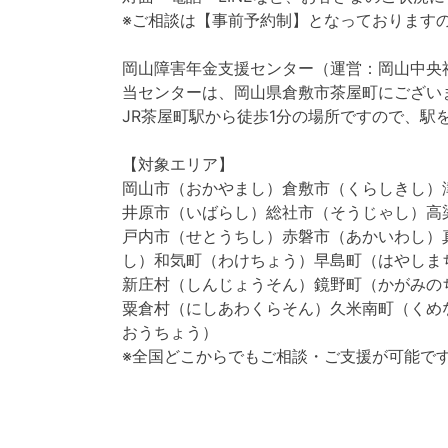
※ご相談は【事前予約制】となっております
岡山障害年金支援センター（運営：岡山中央
当センターは、岡山県倉敷市茶屋町にござい
JR茶屋町駅から徒歩1分の場所ですので、駅
【対象エリア】
岡山市（おかやまし）倉敷市（くらしきし）
井原市（いばらし）総社市（そうじゃし）高
戸内市（せとうちし）赤磐市（あかいわし）
し）和気町（わけちょう）早島町（はやしま
新庄村（しんじょうそん）鏡野町（かがみの
粟倉村（にしあわくらそん）久米南町（くめ
おうちょう）
※全国どこからでもご相談・ご支援が可能で