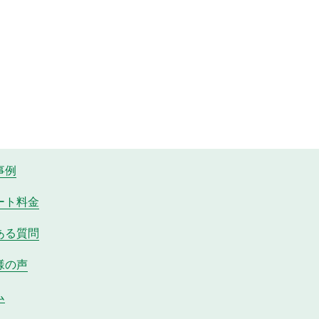
事例
ート料金
ある質問
様の声
ム