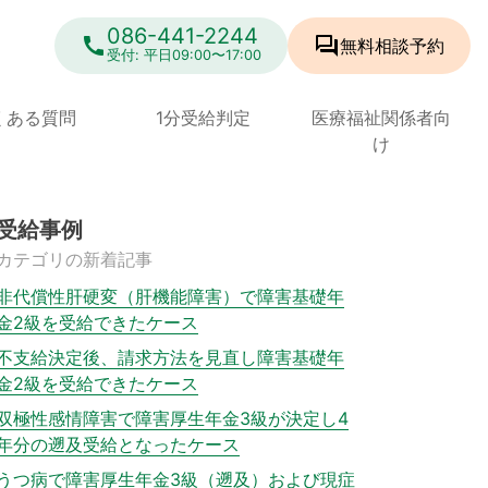
086-441-2244
call
forum
無料相談
予約
受付: 平日09:00〜17:00
くある質問
1分受給判定
医療福祉関係者向
け
受給事例
カテゴリの新着記事
非代償性肝硬変（肝機能障害）で障害基礎年
金2級を受給できたケース
不支給決定後、請求方法を見直し障害基礎年
金2級を受給できたケース
双極性感情障害で障害厚生年金3級が決定し4
年分の遡及受給となったケース
うつ病で障害厚生年金3級（遡及）および現症