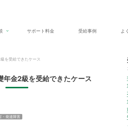
談
サポート料金
受給事例
よ
2級を受給できたケース
礎年金2級を受給できたケース
害・発達障害