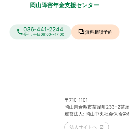
岡山障害年金支援センター
086-441-2244
call
forum
無料相談
予約
受付: 平日09:00〜17:00
〒710-1101
岡山県倉敷市茶屋町233−2茶
運営法人: 岡山中央社会保険労
法人サイトへ