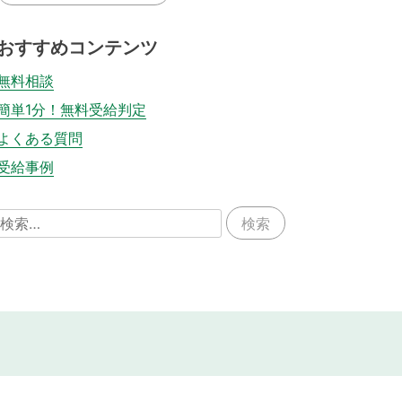
おすすめコンテンツ
無料相談
簡単1分！無料受給判定
よくある質問
受給事例
検
索: