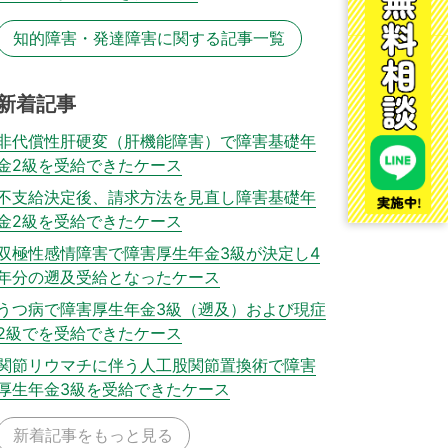
知的障害・発達障害に関する記事一覧
新着記事
非代償性肝硬変（肝機能障害）で障害基礎年
金2級を受給できたケース
不支給決定後、請求方法を見直し障害基礎年
金2級を受給できたケース
双極性感情障害で障害厚生年金3級が決定し4
年分の遡及受給となったケース
うつ病で障害厚生年金3級（遡及）および現症
2級でを受給できたケース
関節リウマチに伴う人工股関節置換術で障害
厚生年金3級を受給できたケース
新着記事をもっと見る