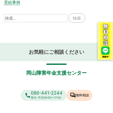
受給事例
検
索:
お気軽にご相談ください
岡山障害年金支援センター
086-441-2244
call
forum
無料相談
受付: 平日09:00〜17:00