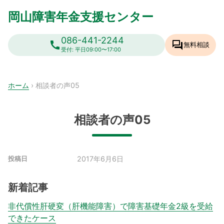
Skip
岡山障害年金支援センター
to
content
086-441-2244
call
forum
無料相談
受付: 平日09:00〜17:00
ホーム
›
相談者の声05
相談者の声05
2017年6月6日
投稿日
新着記事
非代償性肝硬変（肝機能障害）で障害基礎年金2級を受給
できたケース