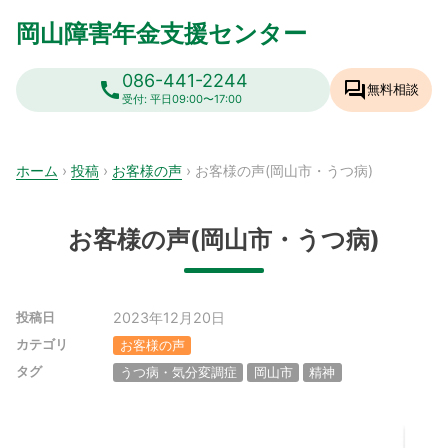
Skip
岡山障害年金支援センター
to
content
086-441-2244
call
forum
無料相談
受付: 平日09:00〜17:00
ホーム
›
投稿
›
お客様の声
›
お客様の声(岡山市・うつ病)
お客様の声(岡山市・うつ病)
2023年12月20日
投稿日
カテゴリ
お客様の声
タグ
うつ病・気分変調症
岡山市
精神