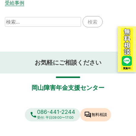
受給事例
検
索:
お気軽にご相談ください
岡山障害年金支援センター
086-441-2244
call
forum
無料相談
受付: 平日09:00〜17:00