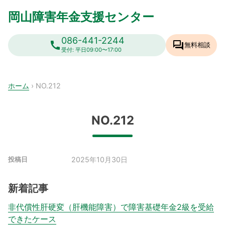
Skip
岡山障害年金支援センター
to
content
086-441-2244
call
forum
無料相談
受付: 平日09:00〜17:00
ホーム
›
NO.212
NO.212
2025年10月30日
投稿日
新着記事
非代償性肝硬変（肝機能障害）で障害基礎年金2級を受給
できたケース