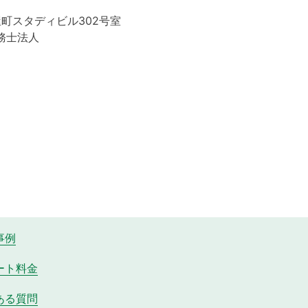
屋町スタディビル302号室
務士法人
事例
ート料金
ある質問