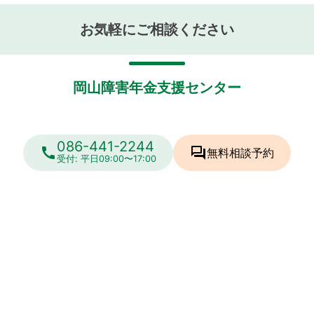
お気軽にご相談ください
岡山障害年金支援センター
086-441-2244
call
forum
無料相談
予約
受付: 平日09:00〜17:00