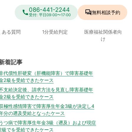
086-441-2244
call
forum
無料相談
予約
受付: 平日09:00〜17:00
くある質問
1分受給判定
医療福祉関係者向
け
新着記事
非代償性肝硬変（肝機能障害）で障害基礎年
金2級を受給できたケース
不支給決定後、請求方法を見直し障害基礎年
金2級を受給できたケース
双極性感情障害で障害厚生年金3級が決定し4
年分の遡及受給となったケース
うつ病で障害厚生年金3級（遡及）および現症
2級でを受給できたケース