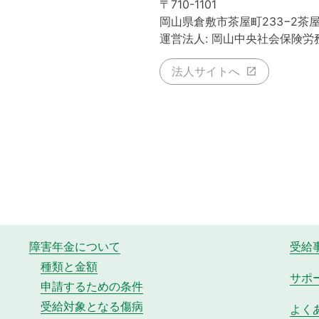
〒710-1101
岡山県倉敷市茶屋町233−2茶
運営法人: 岡山中央社会保険労
法人サイトへ
障害年金について
受給
種類と金額
サポ
申請するための条件
受給対象となる傷病
よく