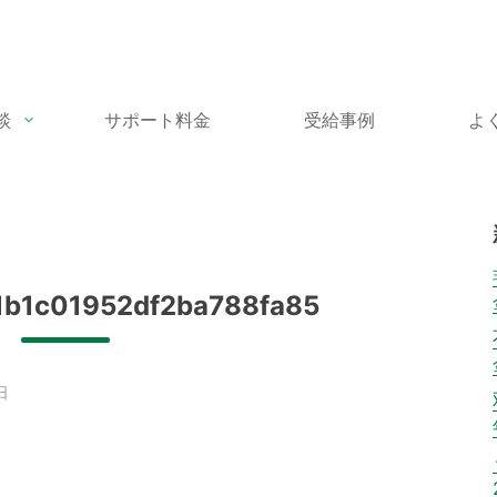
談
サポート料金
受給事例
よ
1b1c01952df2ba788fa85
日