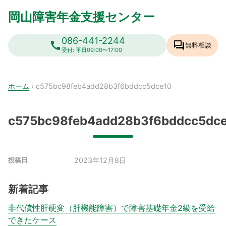
Skip
岡山障害年金支援センター
to
content
086-441-2244
call
forum
無料相談
受付: 平日09:00〜17:00
ホーム
›
c575bc98feb4add28b3f6bddcc5dce10
c575bc98feb4add28b3f6bddcc5dc
2023年12月8日
投稿日
新着記事
非代償性肝硬変（肝機能障害）で障害基礎年金2級を受給
できたケース