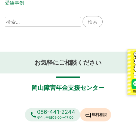
受給事例
検
索:
お気軽にご相談ください
岡山障害年金支援センター
086-441-2244
call
forum
無料相談
受付: 平日09:00〜17:00