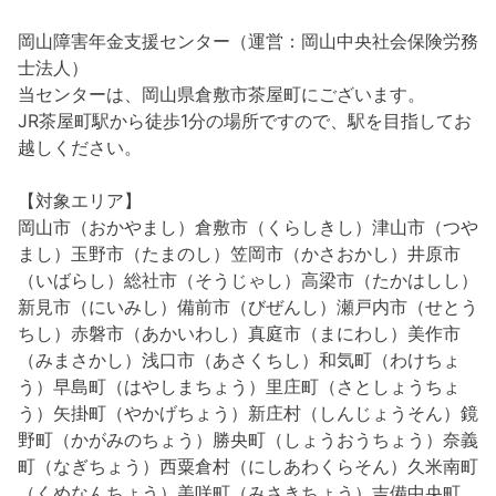
岡山障害年金支援センター（運営：岡山中央社会保険労務
士法人）
当センターは、岡山県倉敷市茶屋町にございます。
JR茶屋町駅から徒歩1分の場所ですので、駅を目指してお
越しください。
【対象エリア】
岡山市（おかやまし）倉敷市（くらしきし）津山市（つや
まし）玉野市（たまのし）笠岡市（かさおかし）井原市
（いばらし）総社市（そうじゃし）高梁市（たかはしし）
新見市（にいみし）備前市（びぜんし）瀬戸内市（せとう
ちし）赤磐市（あかいわし）真庭市（まにわし）美作市
（みまさかし）浅口市（あさくちし）和気町（わけちょ
う）早島町（はやしまちょう）里庄町（さとしょうちょ
う）矢掛町（やかげちょう）新庄村（しんじょうそん）鏡
野町（かがみのちょう）勝央町（しょうおうちょう）奈義
町（なぎちょう）西粟倉村（にしあわくらそん）久米南町
（くめなんちょう）美咲町（みさきちょう）吉備中央町