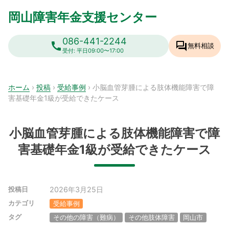
Skip
岡山障害年金支援センター
to
content
086-441-2244
call
forum
無料相談
受付: 平日09:00〜17:00
ホーム
›
投稿
›
受給事例
›
小脳血管芽腫による肢体機能障害で障
害基礎年金1級が受給できたケース
小脳血管芽腫による肢体機能障害で障
害基礎年金1級が受給できたケース
2026年3月25日
投稿日
カテゴリ
受給事例
タグ
その他の障害（難病）
その他肢体障害
岡山市