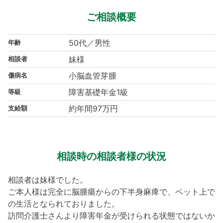
ご相談概要
50代／男性
年齢
妹様
相談者
小脳血管芽腫
傷病名
障害基礎年金1級
等級
約年間97万円
支給額
相談時の相談者様の状況
相談者は妹様でした。
ご本人様は完全に脳腫瘍からの下半身麻痺で、ベット上で
の生活となられておりました。
訪問介護士さんより障害年金が受けられる状態ではないか