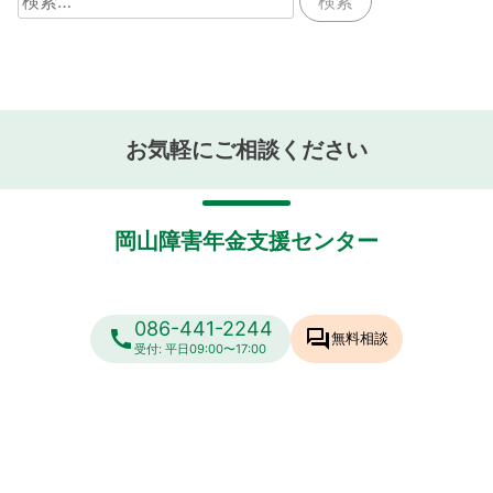
索:
お気軽にご相談ください
岡山障害年金支援センター
086-441-2244
call
forum
無料相談
受付: 平日09:00〜17:00