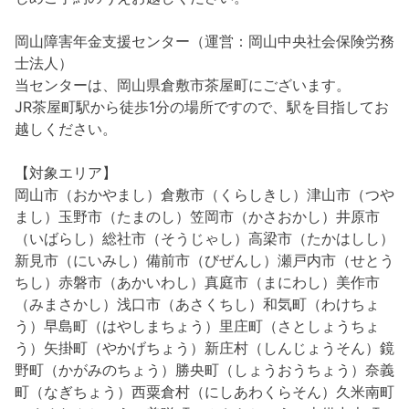
岡山障害年金支援センター（運営：岡山中央社会保険労務
士法人）
当センターは、岡山県倉敷市茶屋町にございます。
JR茶屋町駅から徒歩1分の場所ですので、駅を目指してお
越しください。
【対象エリア】
岡山市（おかやまし）倉敷市（くらしきし）津山市（つや
まし）玉野市（たまのし）笠岡市（かさおかし）井原市
（いばらし）総社市（そうじゃし）高梁市（たかはしし）
新見市（にいみし）備前市（びぜんし）瀬戸内市（せとう
ちし）赤磐市（あかいわし）真庭市（まにわし）美作市
（みまさかし）浅口市（あさくちし）和気町（わけちょ
う）早島町（はやしまちょう）里庄町（さとしょうちょ
う）矢掛町（やかげちょう）新庄村（しんじょうそん）鏡
野町（かがみのちょう）勝央町（しょうおうちょう）奈義
町（なぎちょう）西粟倉村（にしあわくらそん）久米南町