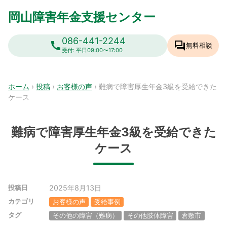
Skip
岡山障害年金支援センター
to
content
086-441-2244
call
forum
無料相談
受付: 平日09:00〜17:00
ホーム
›
投稿
›
お客様の声
›
難病で障害厚生年金3級を受給できた
ケース
難病で障害厚生年金3級を受給できた
ケース
2025年8月13日
投稿日
カテゴリ
お客様の声
受給事例
タグ
その他の障害（難病）
その他肢体障害
倉敷市