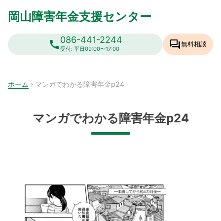
Skip
岡山障害年金支援センター
to
content
086-441-2244
call
forum
無料相談
受付: 平日09:00〜17:00
ホーム
›
マンガでわかる障害年金p24
マンガでわかる障害年金p24