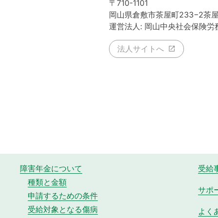
〒710-1101
岡山県倉敷市茶屋町233−2茶
運営法人: 岡山中央社会保険労
法人サイトへ
障害年金について
受給
種類と金額
サポ
申請するための条件
受給対象となる傷病
よく