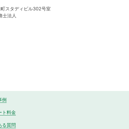
屋町スタディビル302号室
務士法人
事例
ート料金
ある質問