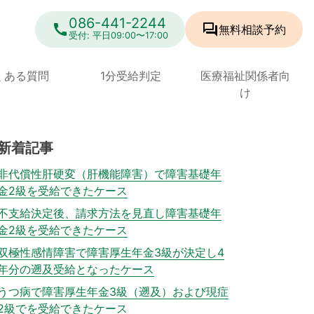
086-441-2244
call
forum
無料相談
予約
受付: 平日09:00〜17:00
くある質問
1分受給判定
医療福祉関係者向
け
新着記事
非代償性肝硬変（肝機能障害）で障害基礎年
金2級を受給できたケース
不支給決定後、請求方法を見直し障害基礎年
金2級を受給できたケース
双極性感情障害で障害厚生年金3級が決定し4
年分の遡及受給となったケース
うつ病で障害厚生年金3級（遡及）および現症
2級でを受給できたケース