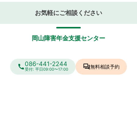
お気軽にご相談ください
岡山障害年金支援センター
086-441-2244
call
forum
無料相談
予約
受付: 平日09:00〜17:00