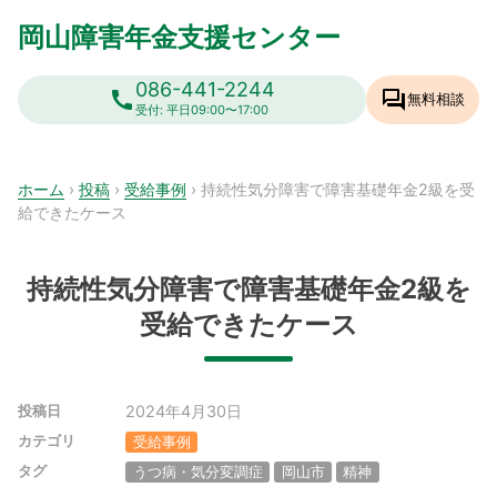
Skip
岡山障害年金支援センター
to
content
086-441-2244
call
forum
無料相談
受付: 平日09:00〜17:00
ホーム
›
投稿
›
受給事例
›
持続性気分障害で障害基礎年金2級を受
給できたケース
持続性気分障害で障害基礎年金2級を
受給できたケース
2024年4月30日
投稿日
カテゴリ
受給事例
タグ
うつ病・気分変調症
岡山市
精神