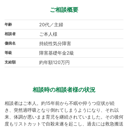
ご相談概要
20代／主婦
年齢
ご本人様
相談者
持続性気分障害
傷病名
障害基礎年金2級
等級
約年額120万円
支給額
相談時の相談者様の状況
相談者はご本人。約15年前から不眠や抑うつ症状が続
き、突然過呼吸となり倒れてしまうようになり、それ以
来、体調が悪いまま育児を継続されていました。その後何
度もリストカットで自殺未遂を起こし、過去には救急搬送