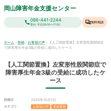
Skip
岡山障害年金支援センター
to
content
086-441-2244
call
forum
無料相談
受付: 平日09:00〜17:00
ホーム
›
投稿
›
お客様の声
›
【人工関節置換】左変形性股関節症
で障害厚生年金3級の受給に成功したケース
【人工関節置換】左変形性股関節症で
障害厚生年金3級の受給に成功したケ
ース
2025年10月1日
投稿日
カテゴリ
お客様の声
受給事例