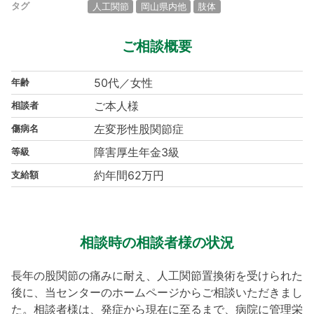
タグ
人工関節
岡山県内他
肢体
ご相談概要
50代／女性
年齢
ご本人様
相談者
左変形性股関節症
傷病名
障害厚生年金3級
等級
約年間62万円
支給額
相談時の相談者様の状況
長年の股関節の痛みに耐え、人工関節置換術を受けられた
後に、当センターのホームページからご相談いただきまし
た。相談者様は、発症から現在に至るまで、病院に管理栄