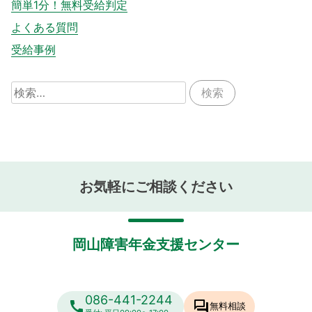
簡単1分！無料受給判定
よくある質問
受給事例
検
索:
お気軽にご相談ください
岡山障害年金支援センター
086-441-2244
call
forum
無料相談