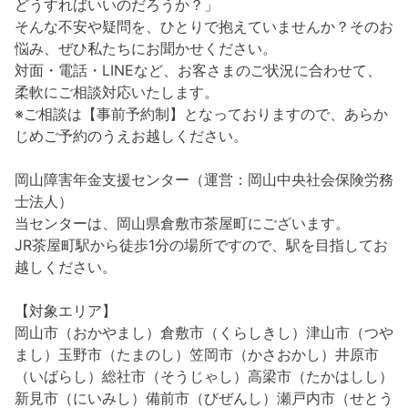
どうすればいいのだろうか？」
そんな不安や疑問を、ひとりで抱えていませんか？そのお
悩み、ぜひ私たちにお聞かせください。
対面・電話・LINEなど、お客さまのご状況に合わせて、
柔軟にご相談対応いたします。
※ご相談は【事前予約制】となっておりますので、あらか
じめご予約のうえお越しください。
岡山障害年金支援センター（運営：岡山中央社会保険労務
士法人）
当センターは、岡山県倉敷市茶屋町にございます。
JR茶屋町駅から徒歩1分の場所ですので、駅を目指してお
越しください。
【対象エリア】
岡山市（おかやまし）倉敷市（くらしきし）津山市（つや
まし）玉野市（たまのし）笠岡市（かさおかし）井原市
（いばらし）総社市（そうじゃし）高梁市（たかはしし）
新見市（にいみし）備前市（びぜんし）瀬戸内市（せとう