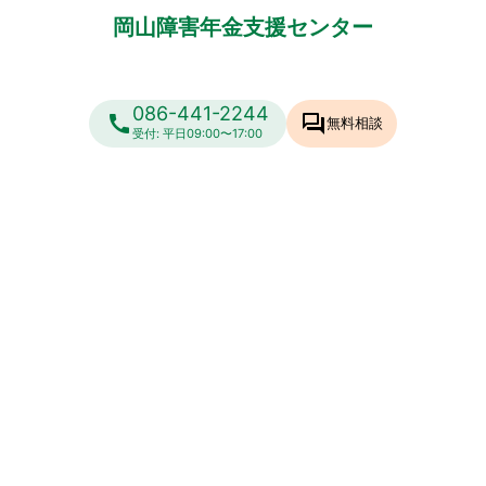
岡山障害年金支援センター
086-441-2244
call
forum
無料相談
受付: 平日09:00〜17:00