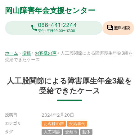
Skip
岡山障害年金支援センター
to
content
086-441-2244
call
forum
無料相談
受付: 平日09:00〜17:00
ホーム
›
投稿
›
お客様の声
›
人工股関節による障害厚生年金3級を
受給できたケース
人工股関節による障害厚生年金3級を
受給できたケース
2024年2月20日
投稿日
カテゴリ
お客様の声
受給事例
タグ
人工関節
倉敷市
肢体