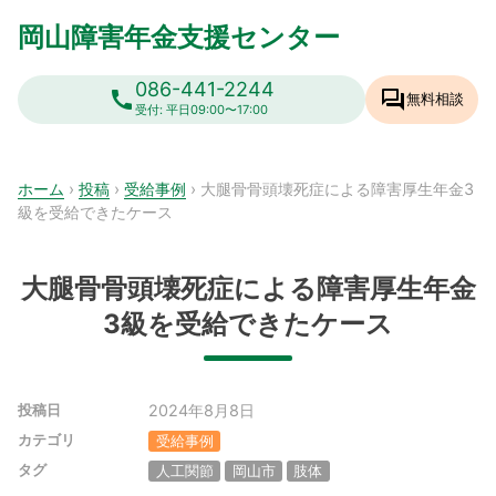
Skip
岡山障害年金支援センター
to
content
086-441-2244
call
forum
無料相談
受付: 平日09:00〜17:00
ホーム
›
投稿
›
受給事例
›
大腿骨骨頭壊死症による障害厚生年金3
級を受給できたケース
大腿骨骨頭壊死症による障害厚生年金
3級を受給できたケース
2024年8月8日
投稿日
カテゴリ
受給事例
タグ
人工関節
岡山市
肢体